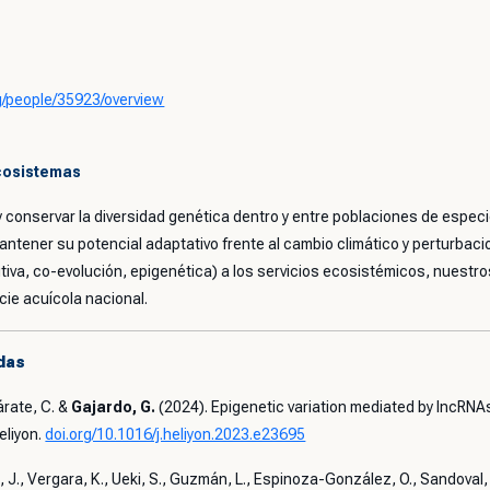
org/people/35923/overview
cosistemas
y conservar la diversidad genética dentro y entre poblaciones de espec
antener su potencial adaptativo frente al cambio climático y perturbaci
iva, co-evolución, epigenética) a los servicios ecosistémicos, nuest
cie acuícola nacional.
das
árate, C. &
Gajardo, G.
(2024). Epigenetic variation mediated by lncRNA
eliyon.
doi.org/10.1016/j.heliyon.2023.e23695
J., Vergara, K., Ueki, S., Guzmán, L., Espinoza-González, O., Sandoval, A.