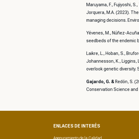
Maruyama, F., Fujiyoshi, S., 
Jorquera, M.A. (2023). The
managing decisions. Envir
Yévenes, M., Núñez-Acuña,
seedbeds of the endemic 
Laikre, L., Hoban, S., Brufo
Johannesson, K., Liggins, L
overlook genetic diversity
Gajardo, G. &
Redón, S. (2
Conservation Science and 
ENLACES DE INTERÉS
Aseguramiento de la Calidad