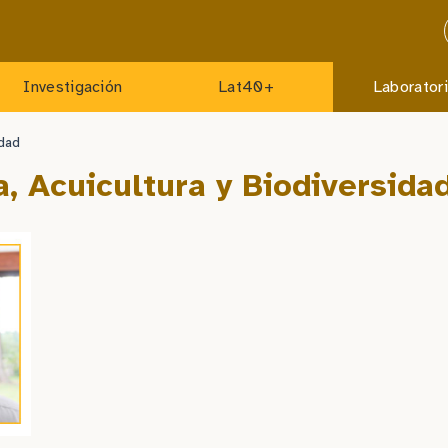
Investigación
Lat40+
Laborator
idad
, Acuicultura y Biodiversida