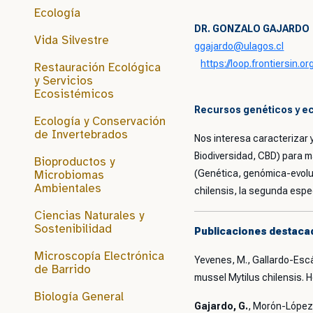
Ecología
DR. GONZALO GAJARDO
Vida Silvestre
ggajardo@ulagos.cl
https://loop.frontiersin.
Restauración Ecológica
y Servicios
Ecosistémicos
Recursos genéticos y e
Ecología y Conservación
de Invertebrados
Nos interesa caracterizar 
Biodiversidad, CBD) para m
Bioproductos y
Microbiomas
(Genética, genómica-evolut
Ambientales
chilensis
, la segunda espe
Ciencias Naturales y
Sostenibilidad
Publicaciones destaca
Microscopía Electrónica
Yevenes, M., Gallardo-Esc
de Barrido
mussel Mytilus chilensis. H
Biología General
Gajardo, G.
, Morón-López, 