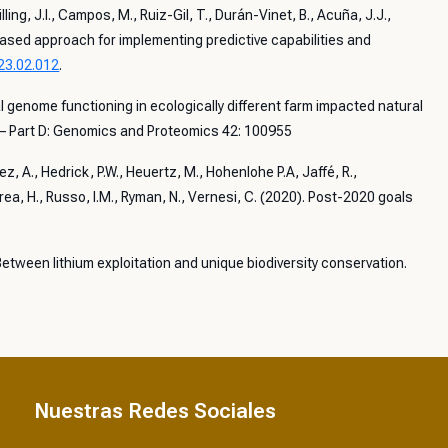
lling, J.I., Campos, M., Ruiz-Gil, T., Durán-Vinet, B., Acuña, J.J.,
ased approach for implementing predictive capabilities and
023.02.012
.
 genome functioning in ecologically different farm impacted natural
 – Part D: Genomics and Proteomics 42: 100955
, A., Hedrick, P.W., Heuertz, M., Hohenlohe P.A, Jaffé, R.,
ea, H., Russo, I.M., Ryman, N., Vernesi, C. (2020). Post-2020 goals
etween lithium exploitation and unique biodiversity conservation.
Nuestras Redes Sociales