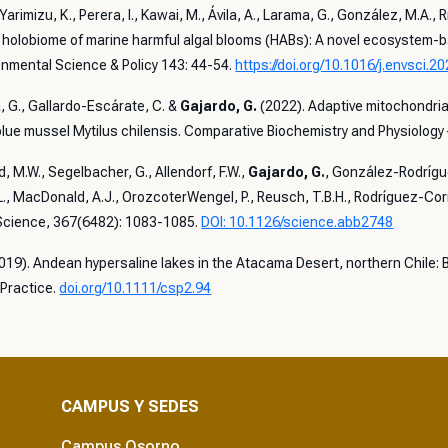
Yarimizu, K., Perera, I., Kawai, M., Ávila, A., Larama, G., González, M.A., Ri
 holobiome of marine harmful algal blooms (HABs): A novel ecosystem-b
onmental Science & Policy 143: 44-54.
https://doi.org/10.1016/j.envsci.2
 G., Gallardo-Escárate, C. &
Gajardo, G.
(2022). Adaptive mitochondrial
blue mussel
Mytilus chilensis
. Comparative Biochemistry and Physiology
rd, M.W., Segelbacher, G., Allendorf, F.W.,
Gajardo, G.
, González-Rodríguez
., MacDonald, A.J., OrozcoterWengel, P., Reusch, T.B.H., Rodríguez-Corr
. Science, 367(6482): 1083-1085.
DOI: 10.1126/science.abb2748
019). Andean hypersaline lakes in the Atacama Desert, northern Chile: B
Practice.
doi.org/10.1111/csp2.94
CAMPUS Y SEDES
Campus Osorno