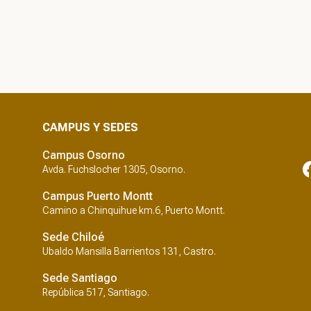
MSc. Julio Crespo
CAMPUS Y SEDES
Dra. Cecilia Smith
Campus Osorno
Avda. Fuchslocher 1305, Osorno.
Campus Puerto Montt
Camino a Chinquihue km.6, Puerto Montt.
Sede Chiloé
Ubaldo Mansilla Barrientos 131, Castro.
Dr. Carlos Valdivia
Sede Santiago
República 517, Santiago.
Dr. Jaime Rau