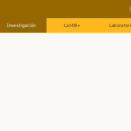
Investigación
Lat40+
Laborator
itano
MSc.