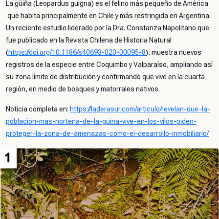
La güiña (
Leopardus guigna
) es el felino más pequeño de América
que habita principalmente en Chile y más restringida en Argentina.
Un reciente estudio liderado por la Dra. Constanza Napolitano que
fue publicado en la Revista Chilena de Historia Natural
(
https://doi.org/10.1186/s40693-020-00095-8
), muestra nuevos
registros de la especie entre Coquimbo y Valparaíso, ampliando así
su zona límite de distribución y confirmando que vive en la cuarta
región, en medio de bosques y matorrales nativos.
Noticia completa en:
https://laderasur.com/articulo/revelan-que-la-
poblacion-mas-nortena-de-la-guina-vive-en-los-vilos-piden-
proteger-la-zona-de-amenazas-como-el-desarrollo-inmobiliario/